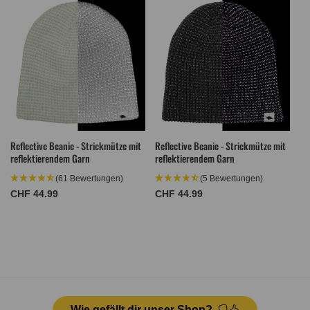
Reflective Beanie - Strickmütze mit
Reflective Beanie - Strickmütze mit
reflektierendem Garn
reflektierendem Garn
(61 Bewertungen)
(5 Bewertungen)
Normaler
CHF 44.99
Normaler
CHF 44.99
Preis
Preis
Wie gefällt dir unser Shop?