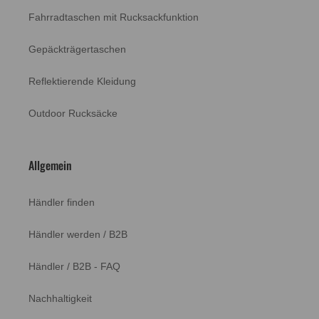
Fahrradtaschen mit Rucksackfunktion
Gepäckträgertaschen
Reflektierende Kleidung
Outdoor Rucksäcke
4,6
Rating
12.140
Bewertungen
Allgemein
Angelika
Händler finden
Verifizierter Kunde
NEU: Waterproof Daily Backpack - Wasserdichter &
Händler werden / B2B
vollreflektierender Rucksack mit top Organisation Navy
Reflective
Twitter
Leichter Rucksack
Händler / B2B - FAQ
Facebook
Hilfreich
?
Ja
Teilen
Gießen, DE,
8.8.2026
Nachhaltigkeit