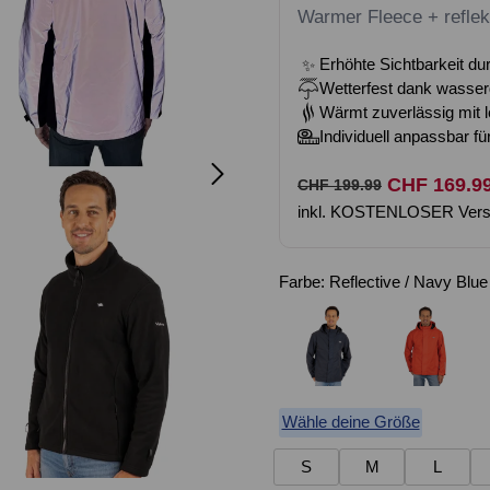
Warmer Fleece + refle
Erhöhte Sichtbarkeit dur
✨
Wetterfest dank wasser
Wärmt zuverlässig mit l
Individuell anpassbar fü
Normaler
Verkaufspreis
CHF 169.9
CHF 199.99
inkl. KOSTENLOSER Ver
Preis
Farbe:
Reflective / Navy Blue
Wähle deine Größe
S
M
L