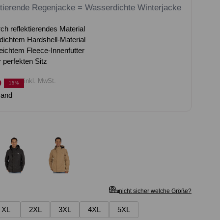
ktierende Regenjacke = Wasserdichte Winterjacke
ch reflektierendes Material
dichtem Hardshell-Material
eichtem Fleece-Innenfutter
r perfekten Sitz
inkl. MwSt.
9
15%
sand
nicht sicher welche Größe?
XL
2XL
3XL
4XL
5XL