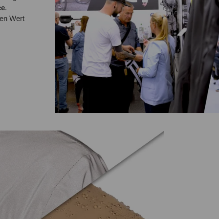
ce
.
ten Wert