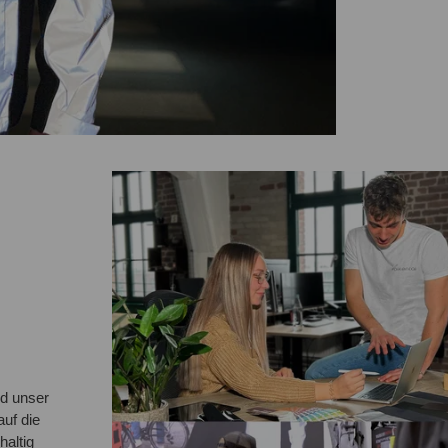
d unser
auf die
haltig