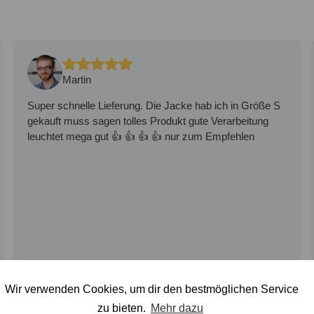
Martin
Super schnelle Lieferung. Die Jacke hab ich in Größe S
gekauft muss sagen tolles Produkt gute Verarbeitung
leuchtet mega gut 👍 👍 👍 👍 nur zum Empfehlen
Wir verwenden Cookies, um dir den bestmöglichen Service
zu bieten.
Mehr dazu