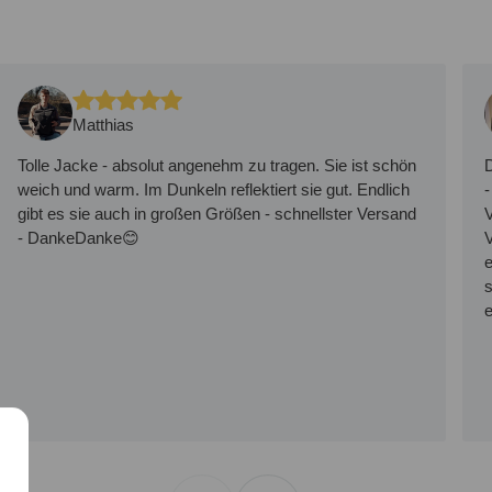
Matthias
Tolle Jacke - absolut angenehm zu tragen. Sie ist schön
D
weich und warm. Im Dunkeln reflektiert sie gut. Endlich
-
gibt es sie auch in großen Größen - schnellster Versand
V
- DankeDanke😊
V
e
s
e