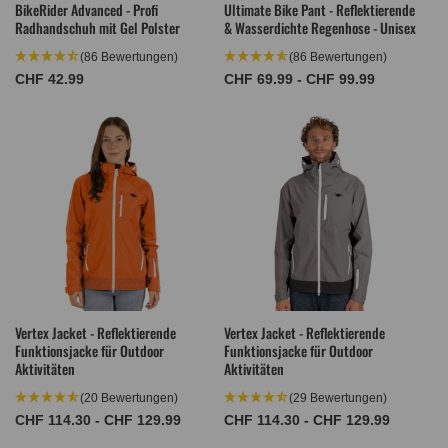
BikeRider Advanced - Profi
Ultimate Bike Pant - Reflektierende
Radhandschuh mit Gel Polster
& Wasserdichte Regenhose - Unisex
(86 Bewertungen)
(86 Bewertungen)
Normaler
CHF 42.99
Normaler
CHF 69.99 - CHF 99.99
Preis
Preis
Vertex Jacket - Reflektierende
Vertex Jacket - Reflektierende
Funktionsjacke für Outdoor
Funktionsjacke für Outdoor
Aktivitäten
Aktivitäten
(20 Bewertungen)
(29 Bewertungen)
Normaler
CHF 114.30 - CHF 129.99
Normaler
CHF 114.30 - CHF 129.99
Preis
Preis