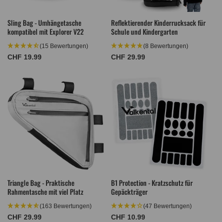
Sling Bag - Umhängetasche
Reflektierender Kinderrucksack für
kompatibel mit Explorer V22
Schule und Kindergarten
(15 Bewertungen)
(8 Bewertungen)
Normaler
CHF 19.99
Normaler
CHF 29.99
Preis
Preis
Triangle Bag - Praktische
B1 Protection - Kratzschutz für
Rahmentasche mit viel Platz
Gepäckträger
(163 Bewertungen)
(47 Bewertungen)
Normaler
CHF 29.99
Normaler
CHF 10.99