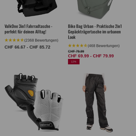
ValkOne 3in1 Fahrradtasche -
Bike Bag Urban - Praktische 2in1
perfekt für deinen Alltag!
Gepäckträgertasche im urbanen
Look
(2368 Bewertungen)
(468 Bewertungen)
Normaler
CHF 66.67 - CHF 85.72
CHF 79.99
Normaler
Verkaufspreis
Preis
CHF 69.99 - CHF 79.99
Preis
12%