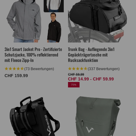
3in1 Smart Jacket Pro - Zertifizierte
Trunk Bag - Aufliegende 3in1
Schutzjacke, 100% reflektierend
Gepäckträgertasche mit
mit Fleece Zipp-In
Rucksackfunktion
(73 Bewertungen)
(337 Bewertungen)
CHF 59.99
Normaler
CHF 159.99
Normaler
Verkaufspreis
CHF 14.99 - CHF 59.99
Preis
Preis
75%