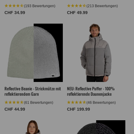
(193 Bewertungen)
(213 Bewertungen)
Normaler
CHF 34.99
Normaler
CHF 49.99
Preis
Preis
Reflective Beanie - Strickmütze mit
NEU: Reflective Puffer - 100%
reflektierendem Garn
reflektierende Daunenjacke
(61 Bewertungen)
(46 Bewertungen)
Normaler
CHF 44.99
Normaler
CHF 199.99
Preis
Preis