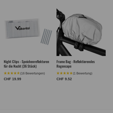
Preis
Preis
Night Clips - Speichenreflektoren
Frame Bag - Reflektierendes
für die Nacht (36 Stück)
Regencape
(16 Bewertungen)
(1 Bewertung)
Normaler
CHF 19.99
Normaler
CHF 9.52
Preis
Preis