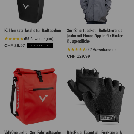
Kühleinsatz-Tasche für Radtaschen
3in1 Smart Jacket - Reflektierende
Jacke mit Fleece Zipp-In für Kinder
(55 Bewertungen)
& Jugendliche
Normaler
CHF 28.57
AUSVERKAUFT
(32 Bewertungen)
Preis
Normaler
CHF 129.99
Preis
ValkOne Light - 3in1 Fahrradtasche -
BikeRider Essential - Funktional &