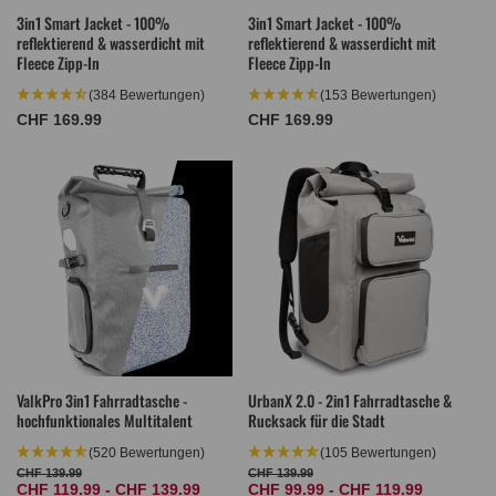
3in1 Smart Jacket - 100%
3in1 Smart Jacket - 100%
reflektierend & wasserdicht mit
reflektierend & wasserdicht mit
Fleece Zipp-In
Fleece Zipp-In
(384 Bewertungen)
(153 Bewertungen)
Normaler
CHF 169.99
Normaler
CHF 169.99
Preis
Preis
ValkPro 3in1 Fahrradtasche -
UrbanX 2.0 - 2in1 Fahrradtasche &
hochfunktionales Multitalent
Rucksack für die Stadt
(520 Bewertungen)
(105 Bewertungen)
CHF 139.99
CHF 139.99
Normaler
Verkaufspreis
Normaler
Verkaufspreis
CHF 119.99 - CHF 139.99
CHF 99.99 - CHF 119.99