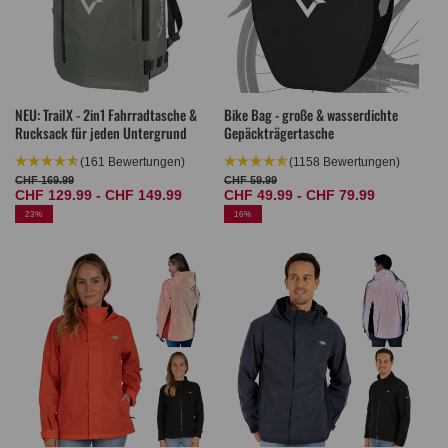
NEU: TrailX - 2in1 Fahrradtasche &
Bike Bag - große & wasserdichte
Rucksack für jeden Untergrund
Gepäckträgertasche
(161 Bewertungen)
(1158 Bewertungen)
CHF 169.99
CHF 59.99
Normaler
Verkaufspreis
Normaler
Verkaufspreis
CHF 129.99 - CHF 149.99
CHF 49.99 - CHF 79.99
Preis
Preis
23%
16%