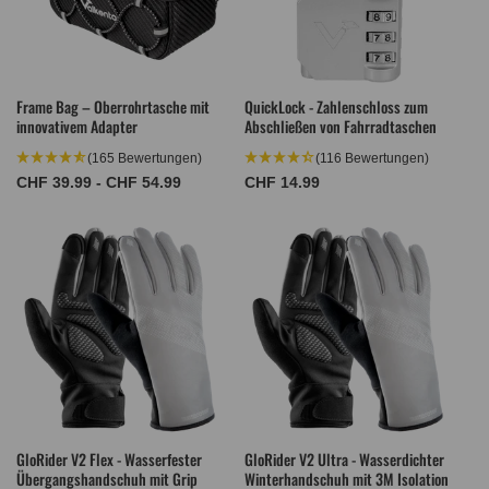
Frame Bag – Oberrohrtasche mit
QuickLock - Zahlenschloss zum
innovativem Adapter
Abschließen von Fahrradtaschen
(165 Bewertungen)
(116 Bewertungen)
Normaler
CHF 39.99 - CHF 54.99
Normaler
CHF 14.99
Preis
Preis
GloRider V2 Flex - Wasserfester
GloRider V2 Ultra - Wasserdichter
Übergangshandschuh mit Grip
Winterhandschuh mit 3M Isolation