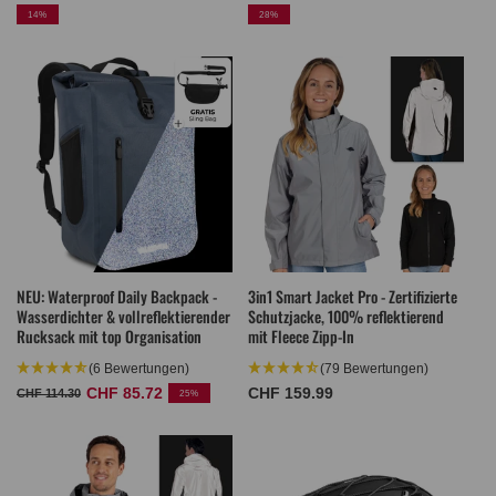
Preis
Preis
14%
28%
NEU: Waterproof Daily Backpack -
3in1 Smart Jacket Pro - Zertifizierte
Wasserdichter & vollreflektierender
Schutzjacke, 100% reflektierend
Rucksack mit top Organisation
mit Fleece Zipp-In
(6 Bewertungen)
(79 Bewertungen)
Normaler
Verkaufspreis
CHF 85.72
Normaler
CHF 159.99
CHF 114.30
25%
Preis
Preis