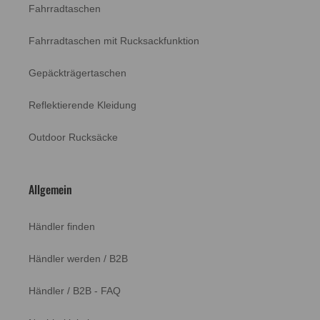
Fahrradtaschen
Fahrradtaschen mit Rucksackfunktion
Gepäckträgertaschen
Reflektierende Kleidung
Outdoor Rucksäcke
4,6
Rating
12.132
Bewertungen
Allgemein
Jessica
Händler finden
Verifizierter Kunde
3in1 Smart Jacket - Wasserdichte Jacke mit Fleece Zipp-
Händler werden / B2B
In - Herren
Twitter
Mein Mann ist begeistert
Facebook
Händler / B2B - FAQ
Hilfreich
?
Ja
Teilen
Dissen, DE,
6.8.2026